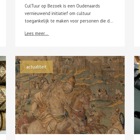
CulTuur op Bezoek is een Oudenaards
vernieuwend initiatief om cultuur
toegankelijk te maken voor personen die door fysieke of andere beperkingen niet zelf naar evenementen kunnen gaan. De organisatie biedt de mogelijkheid om via livestreaming de lezing door stadsarchivaris Stijn Lybeert, Broederlijk in oorlogstijden, het verhaal van Emiel en Gustaaf Vander Stuyft mee te maken. Deze voorstelling wordt opgenomen door culTuur op Bezoek en uitgezonden op 26 maart.
Lees meer...
actualiteit