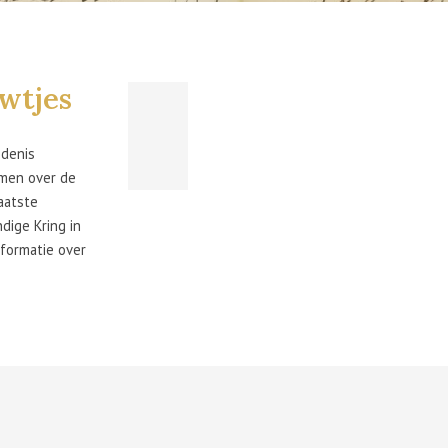
uwtjes
edenis
omen over de
aatste
dige Kring in
nformatie over