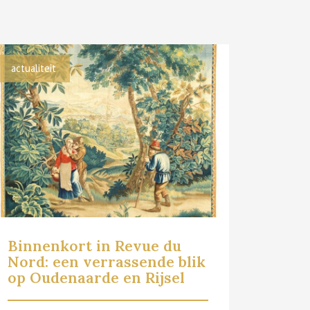
actualiteit
Binnenkort in Revue du
Nord: een verrassende blik
op Oudenaarde en Rijsel