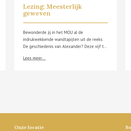
Lezing: Meesterlijk
geweven
Bewonderde jij in het MOU al de
indrukwekkende wandtapijten uit de reeks
De geschiedenis van Alexander? Deze vijf topstukken maken deel uit van een reeks van acht wandtapijten die het leven van Alexander de Grote tot leven brengen. Op woensdag 10 december van 19u30 tot 21u30 neemt museummedewerker Kim Descheemaeker je in een lezing mee op ontdekking tussen de wandtapijten zelf, en dat in het unieke kader van de bovenlakenhalle van het museum. Je duikt in de ontstaanscontext, het ontwerp en de symboliek van deze 16de-eeuwse meesterwerken. Na de lezing kan je de wandtapijten van dichtbij bewonderen. Kortom, ontdek hoe kunst, macht en geschiedenis in elk detail verweven zitten.
Lees meer...
Onze locatie
So