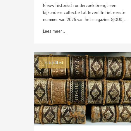
Nieuw historisch onderzoek brengt een
bijzondere collectie tot leven! In het eerste
nummer van 2026 van het magazine G|OUD, onlangs voorgesteld in het Stadsarchief van Oudenaarde, is een artikel opgenomen van de hand van Philippe Levrau, die zich baseerde op een reeks uitzonderlijke brieven uit het stadsarchief. Deze correspondentie, daterend uit de periode 1789-1791 en 1799, vormt het vertrekpunt voor een inkijk in een bewogen tijd De brieven worden gesitueerd binnen de context van de Brabantse Omwenteling, de korte onafhankelijkheid, de Oostenrijkse restauratie en de Franse annexatie. Ze tonen hoe politieke spanningen en machtswissels het dagelijkse leven en bestuur beïnvloedden. Centraal staat Jan Jozef Raepsaet (29 december 1750 – 19 februari 1832), advocaat en griffier van de kasselrij Oudenaarde, en medeopsteller van het Manifest van de provincie Vlaanderen (januari 1790, de onafhankelijkheidsverklaring). Via zijn correspondentie wordt duidelijk hoe hij contacten onderhield met uiteenlopende figuren uit verschillende politieke strekkingen. De brieven werpen licht op zijn rol als bemiddelaar, adviseur en betrokken actor in de gebeurtenissen van zijn tijd. Het artikel brengt zo een boeiend en genuanceerd beeld van een cruciale periode uit de lokale en regionale geschiedenis.
Lees meer...
actualiteit