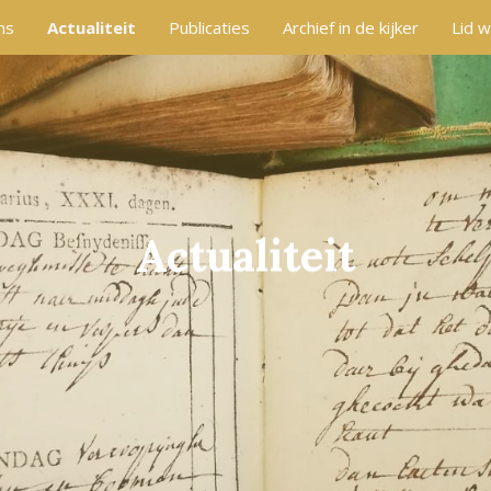
ns
Actualiteit
Publicaties
Archief in de kijker
Lid 
Actualiteit