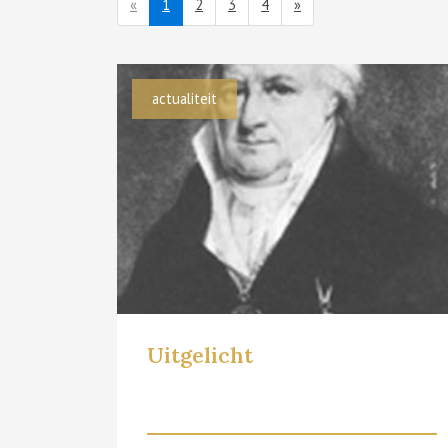
(current)
«
1
2
3
4
»
actualiteit
Uitgelicht