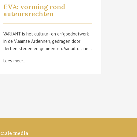
EVA: vorming rond
auteursrechten
VARIANT is het cultuur- en erfgoednetwerk
in de Vlaamse Ardennen, gedragen door
dertien steden en gemeenten. Vanuit dit netwerk versterkt ERFGOED VLAAMSE ARDENNEN, kortweg EVA, iedereen met een hart voor erfgoed: lokale besturen, verenigingen én geëngageerde inwoners. Met advies, expertise, een sterk netwerk, publieksprojecten, educatie, subsidies en een gratis uitleendienst voor educatief materiaal maakt EVA erfgoed zichtbaar. Erfgoed is er in vele vormen: • Roerend erfgoed – collecties, archieven … • Immaterieel erfgoed – dialecten, feesten, verhalen, ambachten, tradities … • Onroerend erfgoed – molens, een kapel, grafmonumenten, erfgoedbomen … Maar hoe ga je daar juridisch juist mee om? Op DONDERDAG 27 NOVEMBER organiseert EVA een vorming rond auteursrechten. Heb jij je al eens afgevraagd: • Mag ik eigen foto’s of historische beelden zomaar publiceren? • Hoe gebruik ik online afbeeldingen zonder problemen? • Hoe verwijs ik correct naar bronnen? Herkenbaar? Dan is deze vorming iets voor jou. De sessie wordt gegeven door Davy De Laeter van VZW-KLINIEK. VZW-KLINIEK is gespecialiseerd in het adviseren en begeleiden van verenigingen. Verwacht geen ingewikkelde advocatenpraat, maar heldere uitleg en concrete antwoorden op maat van historische en/of heemkundige verenigingen en andere erfgoedactoren. Stel je vragen en ga naar huis met praktische tips waar je meteen mee aan de slag kan.
Lees meer...
ciale media