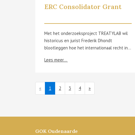
ERC Consolidator Grant
Met het onderzoeksproject TREATYLAB wil
historicus en jurist Frederik Dhondt
blootleggen hoe het internationaal recht in de vroege achttiende eeuw werkelijk functioneerde, achter de schermen van de diplomatie. Zijn interesse voor dit onderwerp ontstond in Oudenaarde, waar de Slag van 1708 en haar internationale gevolgen centraal stonden in zijn eerste academisch onderzoek. In TREATYLAB onderzoekt hij hoe ambtenaren en juristen verdragen interpreteerden en toepasten in een complexe wereld van oorlog, vrede en bemiddeling. Met behulp van geavanceerde digitale technieken worden duizenden handgeschreven diplomatieke documenten ontsloten via een vrij toegankelijke website. Het project leverde Dhondt een ERC Consolidator Grant op, een van de meest prestigieuze en competitieve Eurpese onderzoeksbeurzen. Die erkenning plaatst zowel de onderzoeker als zijn instelling op de internationale kaart en laat toe om vijf jaar lang met een gespecialiseerd team grensverleggend fundamenteel onderzoek te verrichten. Frederik Dhondt is professor politieke en rechtsgeschiedenis aan de Vrije Universiteit Brussel en studeerde rechten, geschiedenis en internationale betrekkingen in Gent en Parijs.
Lees meer...
(current)
«
1
2
3
4
»
GOK Oudenaarde