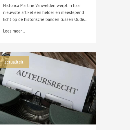
Historica Martine Vanwelden werpt in haar
nieuwste artikel een helder en meeslepend
licht op de historische banden tussen Oudenaarde en Rijsel in de tapijtwereld van de 15de tot de 18de eeuw. Ze toont hoe beide steden intens met elkaar verbonden waren via handel, migratie en de uitwisseling van technische kennis. Terwijl Oudenaarde uitgroeide tot een sterk georganiseerd productiecentrum, ontwikkelde Rijsel zich vooral als knooppunt voor handel en verspreiding. Vooral in de 17de eeuw drukten Oudenaardse ambachtslieden hun stempel op de Rijsselse tapijtindustrie. Toch stonden politieke veranderingen en institutionele beperkingen een blijvende verankering in de weg. Het artikel bouwt voort op een lezing die Vanwelden op 1 april 2025 gaf aan de Université de Lille, tijdens een congres gewijd aan de achttiende-eeuwse tapijtsier Guillaume Werniers. Het congres werd georganiseerd door prof. dr. P. F. Bertrand en het 'Institut de recherches historiques du Septentrion'. Vanwelden schetst een boeiend verhaal over lokaal vakmanschap en internationale ambities — over mensen, technieken en ideeën die grenzen overschreden. Een aanrader voor iedereen met belangstelling voor kunstgeschiedenis, economische netwerken en de rijke textieltraditie van de Lage Landen. Vanwelden, M., 'Audenarde et Lille: tisser des liens à travers les siècles. Une histoire d'échanges, de migrations et de savoir-faire textile (XV°-XVIII° siècle), in: Revue du Nord, nr. 452 (januari-juni 2026), p. 1-22.
Lees meer...
actualiteit