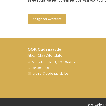
ze een licht werpen op een periode waarvoor voor d
Terug naar overzicht
GOK Oudenaarde
Abdij Maagdendale
Maagdendale 31, 9700 Oudenaarde
055 30 07 06
archief@oudenaarde.be
Deze website