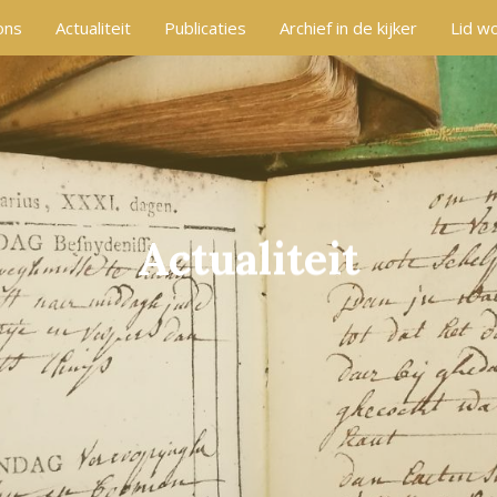
ons
Actualiteit
Publicaties
Archief in de kijker
Lid w
Actualiteit