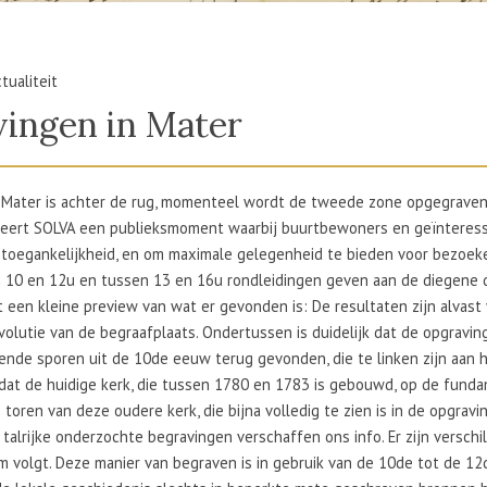
tualiteit
vingen in Mater
 Mater is achter de rug, momenteel wordt de tweede zone opgegraven
iseert SOLVA een publieksmoment waarbij buurtbewoners en geïntere
toegankelijkheid, en om maximale gelegenheid te bieden voor bezoeker
 10 en 12u en tussen 13 en 16u rondleidingen geven aan de diegene di
 een kleine preview van wat er gevonden is: De resultaten zijn alvas
volutie van de begraafplaats. Ondertussen is duidelijk dat de opgravi
illende sporen uit de 10de eeuw terug gevonden, die te linken zijn aa
at de huidige kerk, die tussen 1780 en 1783 is gebouwd, op de fund
oren van deze oudere kerk, die bijna volledig te zien is in de opgravi
talrijke onderzochte begravingen verschaffen ons info. Er zijn versch
am volgt. Deze manier van begraven is in gebruik van de 10de tot de 1