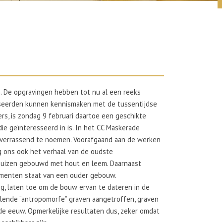
. De opgravingen hebben tot nu al een reeks
sseerden kunnen kennismaken met de tussentijdse
s, is zondag 9 februari daartoe een geschikte
e geïnteresseerd in is. In het CC Maskerade
t verrassend te noemen. Voorafgaand aan de werken
ng ons ook het verhaal van de oudste
n huizen gebouwd met hout en leem. Daarnaast
amenten staat van een ouder gebouw.
ng, laten toe om de bouw ervan te dateren in de
illende “antropomorfe” graven aangetroffen, graven
2de eeuw. Opmerkelijke resultaten dus, zeker omdat