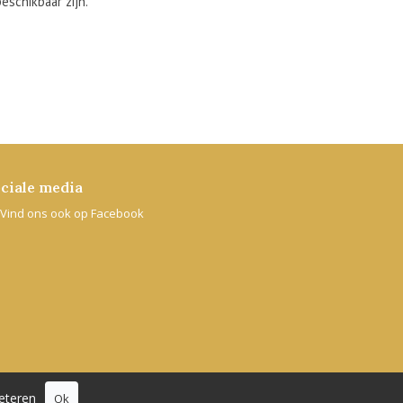
schikbaar zijn.
ciale media
Vind ons ook op Facebook
eteren
Ok