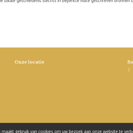
e lokale geschiedenis slechts in beperkte mate geschreven bronnen be
Onze locatie
So
 maakt gebruik van cookies om uw bezoek aan onze website te verb