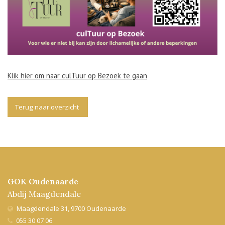
Klik hier om naar culTuur op Bezoek te gaan
Terug naar overzicht
GOK Oudenaarde
Abdij Maagdendale
Maagdendale 31, 9700 Oudenaarde
055 30 07 06