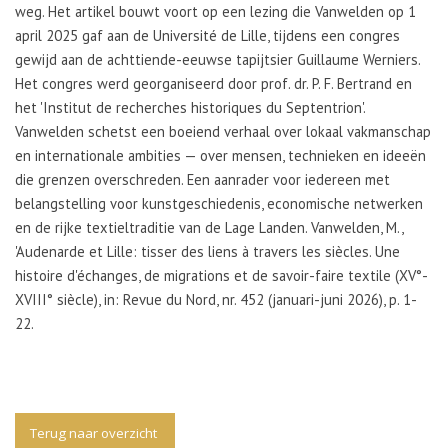
weg. Het artikel bouwt voort op een lezing die Vanwelden op 1
april 2025 gaf aan de Université de Lille, tijdens een congres
gewijd aan de achttiende-eeuwse tapijtsier Guillaume Werniers.
Het congres werd georganiseerd door prof. dr. P. F. Bertrand en
het 'Institut de recherches historiques du Septentrion'.
Vanwelden schetst een boeiend verhaal over lokaal vakmanschap
en internationale ambities — over mensen, technieken en ideeën
die grenzen overschreden. Een aanrader voor iedereen met
belangstelling voor kunstgeschiedenis, economische netwerken
en de rijke textieltraditie van de Lage Landen. Vanwelden, M.,
'Audenarde et Lille: tisser des liens à travers les siècles. Une
histoire d'échanges, de migrations et de savoir-faire textile (XV°-
XVIII° siècle), in: Revue du Nord, nr. 452 (januari-juni 2026), p. 1-
22.
Terug naar overzicht