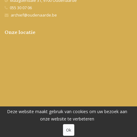
Maagdendale 31, 9700 Oudenaarde
055 30 07 06
archief@oudenaarde.be
Onze locatie
Sociale media
Deze website maakt gebruik van cookies om uw bezoek aan
Vind ons ook op Facebook
onze website te verbeteren
Ok
Word lid