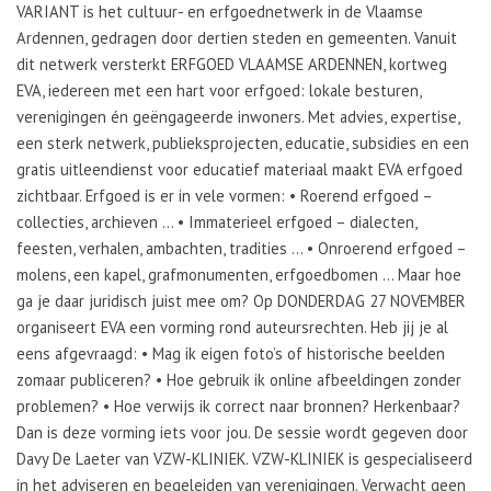
VARIANT is het cultuur- en erfgoednetwerk in de Vlaamse
Ardennen, gedragen door dertien steden en gemeenten. Vanuit
dit netwerk versterkt ERFGOED VLAAMSE ARDENNEN, kortweg
EVA, iedereen met een hart voor erfgoed: lokale besturen,
verenigingen én geëngageerde inwoners. Met advies, expertise,
een sterk netwerk, publieksprojecten, educatie, subsidies en een
gratis uitleendienst voor educatief materiaal maakt EVA erfgoed
zichtbaar. Erfgoed is er in vele vormen: • Roerend erfgoed –
collecties, archieven … • Immaterieel erfgoed – dialecten,
feesten, verhalen, ambachten, tradities … • Onroerend erfgoed –
molens, een kapel, grafmonumenten, erfgoedbomen … Maar hoe
ga je daar juridisch juist mee om? Op DONDERDAG 27 NOVEMBER
organiseert EVA een vorming rond auteursrechten. Heb jij je al
eens afgevraagd: • Mag ik eigen foto’s of historische beelden
zomaar publiceren? • Hoe gebruik ik online afbeeldingen zonder
problemen? • Hoe verwijs ik correct naar bronnen? Herkenbaar?
Dan is deze vorming iets voor jou. De sessie wordt gegeven door
Davy De Laeter van VZW-KLINIEK. VZW-KLINIEK is gespecialiseerd
in het adviseren en begeleiden van verenigingen. Verwacht geen